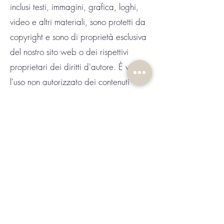
inclusi testi, immagini, grafica, loghi,
video e altri materiali, sono protetti da
copyright e sono di proprietà esclusiva
del nostro sito web o dei rispettivi
proprietari dei diritti d'autore. È vietato
l'uso non autorizzato dei contenuti
presenti su questo sito web per
qualsiasi scopo commerciale o non
commerciale senza il consenso scritto
del proprietario del copyright. Se
desideri utilizzare o riprodurre qualsiasi
parte dei contenuti di questo sito web,
contattaci per ottenere il permesso.