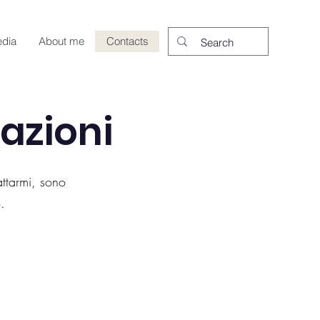
edia
About me
Contacts
azioni
attarmi, sono
.